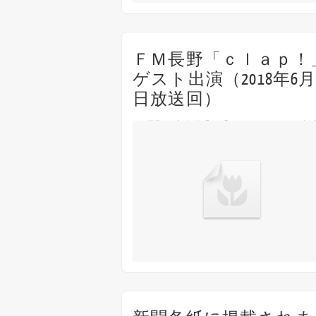
ＦＭ長野「ｃｌａｐ！
ゲスト出演（2018年6月
日放送回）
FM長野の生放送番組「clap！」にゲスト出
ff
Off
ます！ 6月1日(金) FM長野「clap！」 7:30〜
10:49（出演は9:00頃）