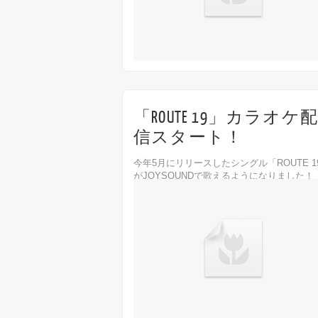
「ROUTE 19」カラオケ配
信スタート！
今年5月にリリースしたシングル「ROUTE 1
がJOYSOUNDで歌えるようになりました！
応機種》 ● JOYSOUND MAX ● JOYSOUN
ff
Off
MAX2 ● JOYSOUND f1 《検索ワード》 歌手.