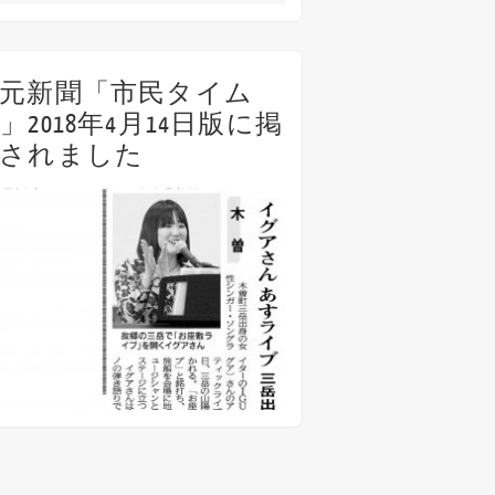
元新聞「市民タイム
」2018年4月14日版に掲
載されました
県松本平エリアの日刊紙「市民タイムス」
18年4月14日版にて 4月15日(日)開催の木曽ラ
『三岳山陽館 お座敷ライブ』のお知らせが
されました！
24th 5月