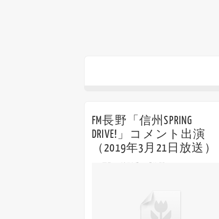
FM長野「信州SPRING
DRIVE!」コメント出演
（2019年3月21日放送）
FM長野の特別番組「信州SPRING DRIVE!
ff
Off
コメント出演します！ 2019年3月21日(木・祝
FM長野 Holiday Special「信州SPRING
DRIVE!」 13:30〜15:49（出演は14:...