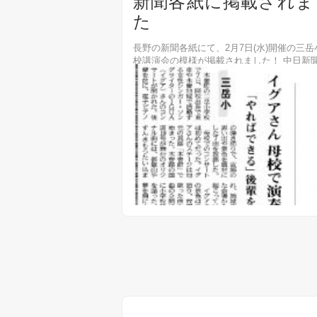
新聞各紙に掲載されま
た
長野の新聞各紙にて、2月7日(水)開催の三岳
校講演会の模様が掲載されました！ 中日
2018年2月8日版 信濃毎日新聞 2018年2月
ff
市民タイムス 2018年2月9日版