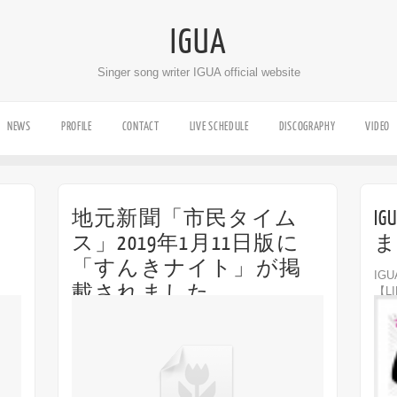
IGUA
Singer song writer IGUA official website
NEWS
PROFILE
CONTACT
LIVE SCHEDULE
DISCOGRAPHY
VIDEO
地元新聞「市民タイム
I
ス」2019年1月11日版に
ま
「すんきナイト」が掲
IG
載されました
【LI
」で
htt
Off
)
文字』
長野県松本平エリアの日刊紙「市民タイムス」
2019年1月11日版にて1/12(土)に東京・梅島Hugo
で開催される『すんきナイト』についての記事
が掲載されました！
https://www.shimintimes.co.j...