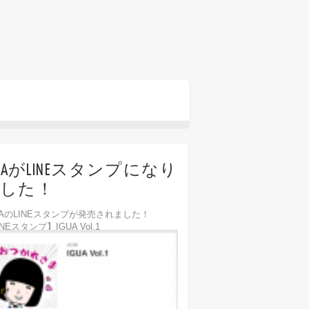
GUAがLINEスタンプになり
した！
UAのLINEスタンプが発売されました！
NEスタンプ】IGUA Vol.1
ps://line.me/S/sticker/4848463 『デコレ＆絵
でも提供中です！ https://play.g...