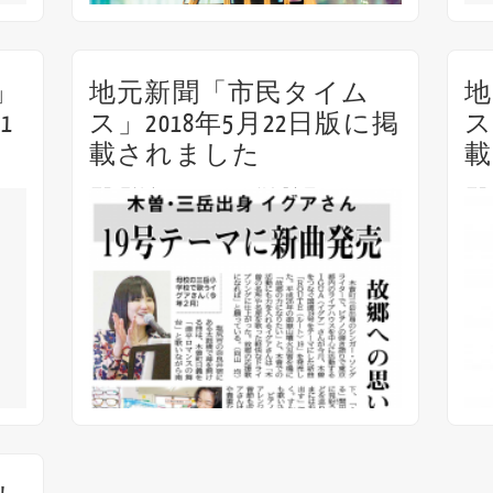
」
地元新聞「市民タイム
地
1
ス」2018年5月22日版に掲
ス
載されました
演し
長野県松本平エリアの日刊紙「市民タイムス」
長野
Off
2018年5月22日版にて 5月発売のシングル
20
CD『ROUTE 19』についての記事が掲載されま
イブ
した！
掲載
24th 5月