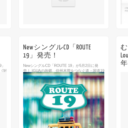
21st 3月
NewシングルCD「ROUTE
む
19」発売！
L
年
9」
NewシングルCD「ROUTE 19」が5月2日に発
 《対
売！ IGUAの故郷、信州木曽をつなぐ道・国道19
むさ
D
号をテーマにしたドライブソングです。 下記店
Off
スト
..
舗にてお買い求めいただけますので、是非とも
FM「
ご購入ください！ 《長野県木曽町...
17:
30th 9月