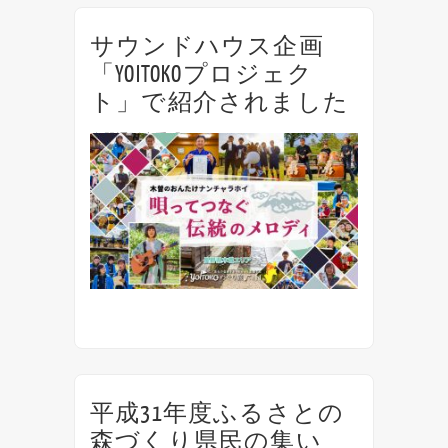
サウンドハウス企画
「YOITOKOプロジェク
ト」で紹介されました
楽器通販大手「サウンドハウス」の企画
「YOITOKOプロジェクト」にて 2019年10月
6日のそば祭りの模様が紹介されました！
https://www.soundhouse.co.jp/yoitoko/kiso/
平成31年度ふるさとの
森づくり県民の集い