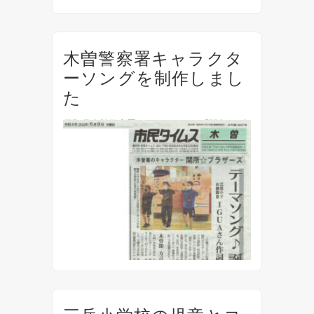
木曽警察署キャラクタ
ーソングを制作しまし
た
長野県木曽警察署のキャラクター「関所☆ブ
ラザーズ」のテーマソングを作成しました。
『関所☆ブラザーズのテーマ』作詞：木曽警
察署・IGUA作曲：IGUA編曲：86Music 6月8
日には、令和4年度の「わが家のセーフティ
リ...