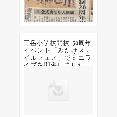
年3月1...
三岳小学校開校150周年
イベント「みたけスマ
イルフェス」でミニラ
イブを開催しました
IGUAの母校、長野県木曽町立三岳小学校の開
校150周年を記念した「みたけスマイルフェ
ス」にてミニライブを行いました。 念願だっ
た小学生との共同制作曲「記憶の向こうに〜
時間が積み重なってできたもの〜」を全校児
童と一緒に歌...