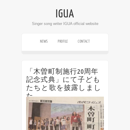
IGUA
Singer song writer IGUA official website
NEWS
PROFILE
CONTACT
LIVE SCHEDULE
DISCOGRAPHY
VIDEO
「木曽町制施行20周年
記念式典」にて子ども
たちと歌を披露しまし
た
記念すべき木曽町制20周年の式典にて、IGUA
の母校、木曽町立三岳小学校の児童の皆さん
と「記憶の向こうに〜時間が積み重なってで
きたもの〜」を披露しました。 →三岳小学校
の児童とコラボソングを制作しました（2021