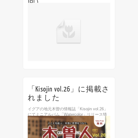
回）
FM長野の生放送番組「clap！」にゲスト出演
します！ 3月12日(金)FM長野「clap！」
7:30〜10:49（出演は9:00頃）
「Kisojin vol.26」に掲載さ
れました
イグアの地元木曽の情報誌「Kisojin vol.26」
にてミニアルバム「Watercolor」リリース情
報が掲載されました。