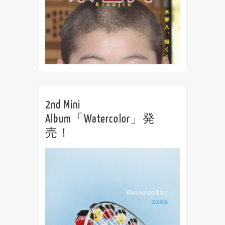
2nd Mini
Album「Watercolor」発
売！
順次店頭にて販売開始！ オンラインショップ
でも購入できます。詳しくはオフィシャルサ
イト、SNSにて随時告知します。 《取り扱い
店舗》・ブックガーデンYAMAJI（長野県木
曽町） 2nd Mini Album『Waterc...