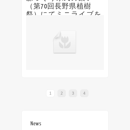
（第70回長野県植樹
祭）にてミニライブを
行いました
信州木曽御嶽山 御岳ロープウェイで開催され
た、平成31年度ふるさとの森づくり県民の集
い（第70回長野県植樹祭）にてミニライブを
行いました。
1
2
3
4
News