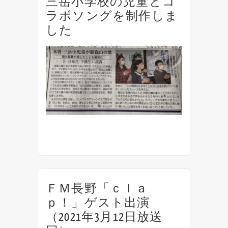
三岳小学校の児童とコ
ラボソングを制作しま
した
IGUAの母校、長野県木曽町立三岳小学校の
5、６年生と、御嶽山をテーマにしたコラボレ
ーションソング『記憶の向こうに〜時間が積
み重なってできたもの〜』を制作しました。
総合学習の授業を通して学んだ地元の霊峰、
御嶽山の自然や...
ＦＭ長野「ｃｌａ
ｐ！」ゲスト出演
（2021年3月12日放送