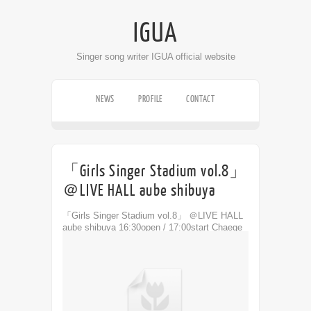
IGUA
Singer song writer IGUA official website
NEWS
PROFILE
CONTACT
LIVE SCHEDULE
DISCOGRAPHY
VIDEO
「Girls Singer Stadium vol.8」
＠LIVE HALL aube shibuya
「Girls Singer Stadium vol.8」 ＠LIVE HALL
aube shibuya 16:30open / 17:00start Chaege
前売¥2000 当日6yen;2300(+1d...