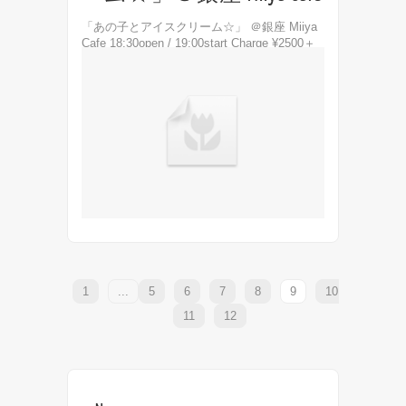
「あの子とアイスクリーム☆」 ＠銀座 Miiya
Cafe 18:30open / 19:00start Charge ¥2500＋
drink order(¥500) Act イグア/日向さおり/たか
だす...
1
...
5
6
7
8
9
10
11
12