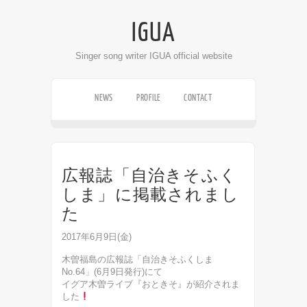
IGUA
Singer song writer IGUA official website
NEWS
PROFILE
CONTACT
LIVE SCHEDULE
DISCOGRAPHY
VIDEO
広報誌「自治きそふく
しま」に掲載されまし
た
2017年6月9日(金)
木曽福島の広報誌「自治きそふくしま
No.64」(6月9日発行)にて
イグア木曽ライブ『おときそ』が紹介されま
した