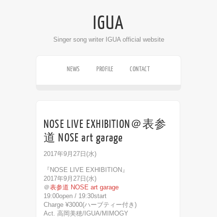
IGUA
Singer song writer IGUA official website
NEWS
PROFILE
CONTACT
LIVE SCHEDULE
DISCOGRAPHY
VIDEO
NOSE LIVE EXHIBITION＠表参
道 NOSE art garage
2017年9月27日(水)
『NOSE LIVE EXHIBITION』
2017年9月27日(水)
＠
表参道 NOSE art garage
19:00open / 19:30start
Charge ¥3000(ハーブティー付き)
Act. 高岡美穂/IGUA/MIMOGY