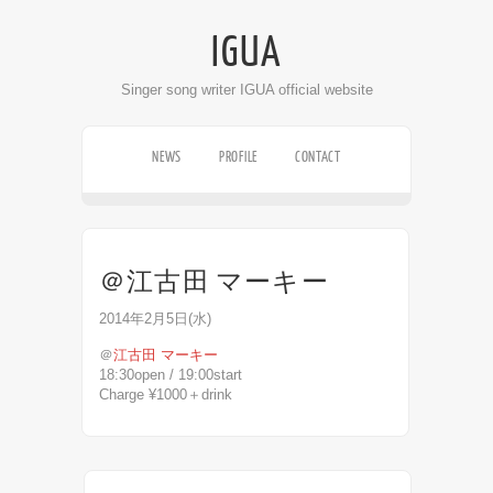
IGUA
Singer song writer IGUA official website
NEWS
PROFILE
CONTACT
LIVE SCHEDULE
DISCOGRAPHY
VIDEO
＠江古田 マーキー
2014年2月5日(水)
＠
江古田 マーキー
18:30open / 19:00start
Charge ¥1000＋drink